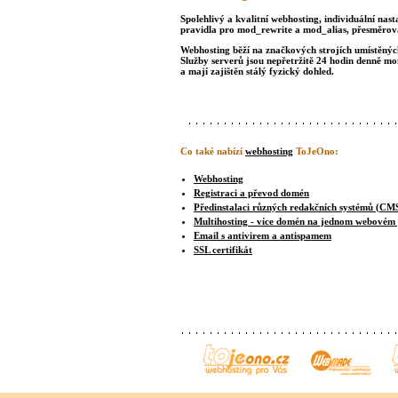
Spolehlivý a kvalitní webhosting, individuální nast
pravidla pro mod_rewrite a mod_alias, přesměrová
Webhosting běží na značkových strojích umístěných 
Služby serverů jsou nepřetržitě 24 hodin denně m
a mají zajištěn stálý fyzický dohled.
Co také nabízí
webhosting
ToJeOno:
Webhosting
Registraci a převod domén
Předinstalaci různých redakčních systémů (CM
Multihosting - více domén na jednom webovém
Email s antivirem a antispamem
SSL certifikát