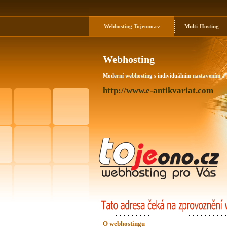
Webhosting
Tojeono.cz
Multi-Hosting
Webhosting
Moderní webhosting s individuálním nastavením a
http://www.e-antikvariat.com
O webhostingu