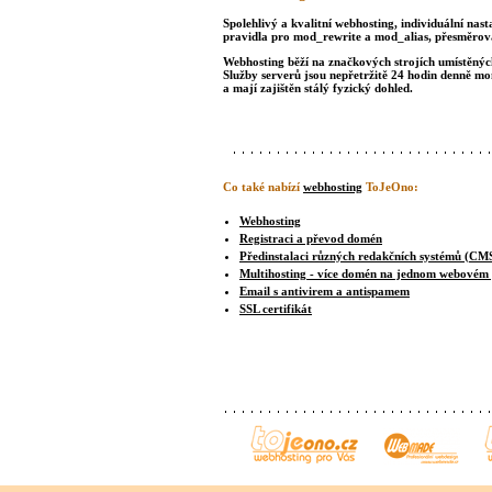
Spolehlivý a kvalitní webhosting, individuální nast
pravidla pro mod_rewrite a mod_alias, přesměrová
Webhosting běží na značkových strojích umístěných 
Služby serverů jsou nepřetržitě 24 hodin denně m
a mají zajištěn stálý fyzický dohled.
Co také nabízí
webhosting
ToJeOno:
Webhosting
Registraci a převod domén
Předinstalaci různých redakčních systémů (CM
Multihosting - více domén na jednom webovém
Email s antivirem a antispamem
SSL certifikát