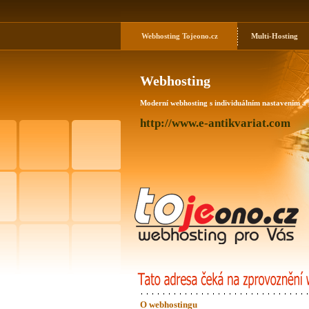
Webhosting
Tojeono.cz
Multi-Hosting
Webhosting
Moderní webhosting s individuálním nastavením a
http://www.e-antikvariat.com
O webhostingu