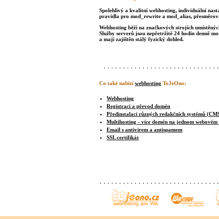
Spolehlivý a kvalitní webhosting, individuální nast
pravidla pro mod_rewrite a mod_alias, přesměrová
Webhosting běží na značkových strojích umístěných 
Služby serverů jsou nepřetržitě 24 hodin denně m
a mají zajištěn stálý fyzický dohled.
Co také nabízí
webhosting
ToJeOno:
Webhosting
Registraci a převod domén
Předinstalaci různých redakčních systémů (CM
Multihosting - více domén na jednom webovém
Email s antivirem a antispamem
SSL certifikát