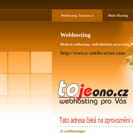
Webhosting
Tojeono.cz
Multi-Hosting
Webhosting
Moderní webhosting s individuálním nastavením a
http://www.e-antikvariat.com
O webhostingu