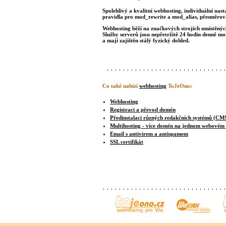
Spolehlivý a kvalitní webhosting, individuální nast
pravidla pro mod_rewrite a mod_alias, přesměrová
Webhosting běží na značkových strojích umístěných 
Služby serverů jsou nepřetržitě 24 hodin denně m
a mají zajištěn stálý fyzický dohled.
Co také nabízí
webhosting
ToJeOno:
Webhosting
Registraci a převod domén
Předinstalaci různých redakčních systémů (CM
Multihosting - více domén na jednom webovém
Email s antivirem a antispamem
SSL certifikát