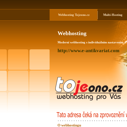
Webhosting
Tojeono.cz
Multi-Hosting
Webhosting
Moderní webhosting s individuálním nastavením a
http://www.e-antikvariat.com
O webhostingu