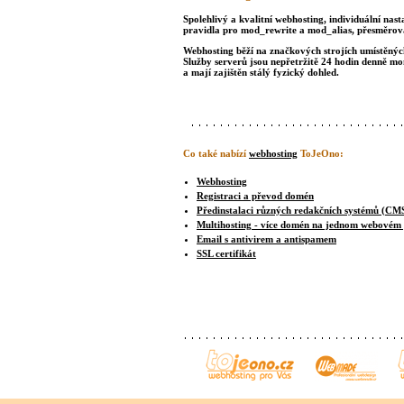
Spolehlivý a kvalitní webhosting, individuální nast
pravidla pro mod_rewrite a mod_alias, přesměrová
Webhosting běží na značkových strojích umístěných 
Služby serverů jsou nepřetržitě 24 hodin denně m
a mají zajištěn stálý fyzický dohled.
Co také nabízí
webhosting
ToJeOno:
Webhosting
Registraci a převod domén
Předinstalaci různých redakčních systémů (CM
Multihosting - více domén na jednom webovém
Email s antivirem a antispamem
SSL certifikát