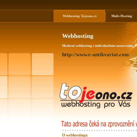
Webhosting
Tojeono.cz
Multi-Hosting
Webhosting
Moderní webhosting s individuálním nastavením a
http://www.e-antikvariat.com
O webhostingu