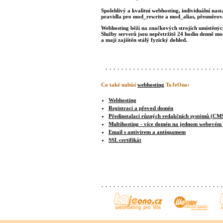
Spolehlivý a kvalitní webhosting, individuální nast
pravidla pro mod_rewrite a mod_alias, přesměrová
Webhosting běží na značkových strojích umístěných 
Služby serverů jsou nepřetržitě 24 hodin denně m
a mají zajištěn stálý fyzický dohled.
Co také nabízí
webhosting
ToJeOno:
Webhosting
Registraci a převod domén
Předinstalaci různých redakčních systémů (CM
Multihosting - více domén na jednom webovém
Email s antivirem a antispamem
SSL certifikát