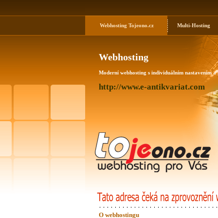
Webhosting
Tojeono.cz
Multi-Hosting
Webhosting
Moderní webhosting s individuálním nastavením a
http://www.e-antikvariat.com
O webhostingu