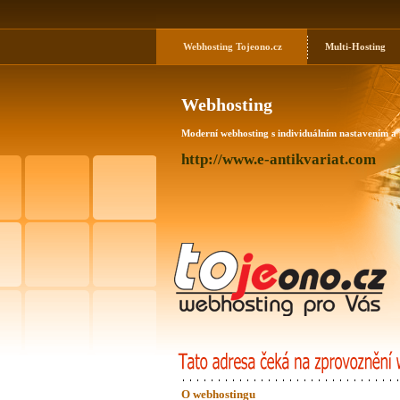
Webhosting
Tojeono.cz
Multi-Hosting
Webhosting
Moderní webhosting s individuálním nastavením a
http://www.e-antikvariat.com
O webhostingu