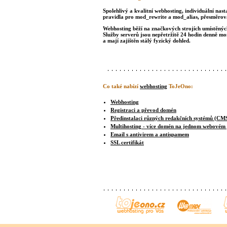
Spolehlivý a kvalitní webhosting, individuální nast
pravidla pro mod_rewrite a mod_alias, přesměrová
Webhosting běží na značkových strojích umístěných 
Služby serverů jsou nepřetržitě 24 hodin denně m
a mají zajištěn stálý fyzický dohled.
Co také nabízí
webhosting
ToJeOno:
Webhosting
Registraci a převod domén
Předinstalaci různých redakčních systémů (CM
Multihosting - více domén na jednom webovém
Email s antivirem a antispamem
SSL certifikát