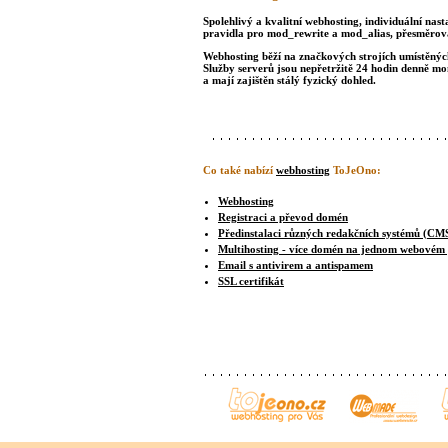
Spolehlivý a kvalitní webhosting, individuální nast
pravidla pro mod_rewrite a mod_alias, přesměrová
Webhosting běží na značkových strojích umístěných 
Služby serverů jsou nepřetržitě 24 hodin denně m
a mají zajištěn stálý fyzický dohled.
Co také nabízí
webhosting
ToJeOno:
Webhosting
Registraci a převod domén
Předinstalaci různých redakčních systémů (CM
Multihosting - více domén na jednom webovém
Email s antivirem a antispamem
SSL certifikát