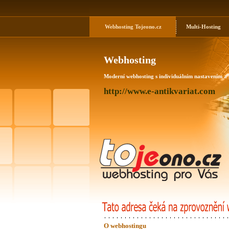
Webhosting
Tojeono.cz
Multi-Hosting
Webhosting
Moderní webhosting s individuálním nastavením a
http://www.e-antikvariat.com
O webhostingu