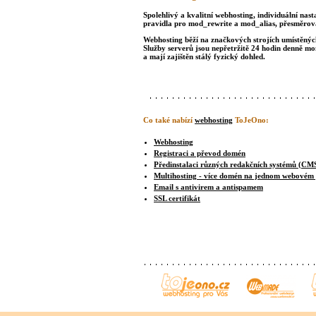
Spolehlivý a kvalitní webhosting, individuální nast
pravidla pro mod_rewrite a mod_alias, přesměrová
Webhosting běží na značkových strojích umístěných 
Služby serverů jsou nepřetržitě 24 hodin denně m
a mají zajištěn stálý fyzický dohled.
Co také nabízí
webhosting
ToJeOno:
Webhosting
Registraci a převod domén
Předinstalaci různých redakčních systémů (CM
Multihosting - více domén na jednom webovém
Email s antivirem a antispamem
SSL certifikát