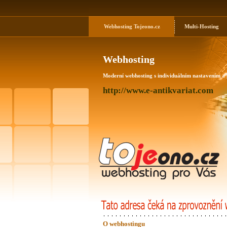
Webhosting
Tojeono.cz
Multi-Hosting
Webhosting
Moderní webhosting s individuálním nastavením a
http://www.e-antikvariat.com
O webhostingu