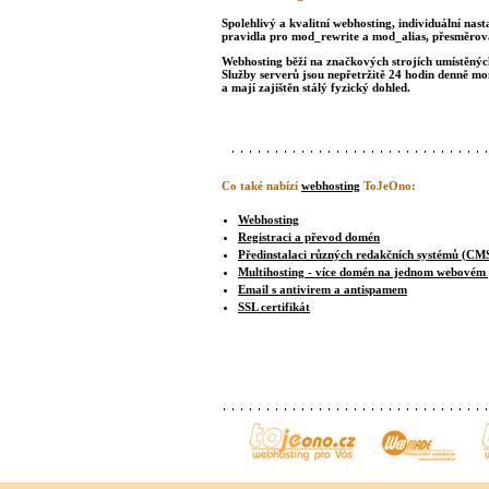
Spolehlivý a kvalitní webhosting, individuální nast
pravidla pro mod_rewrite a mod_alias, přesměrová
Webhosting běží na značkových strojích umístěných 
Služby serverů jsou nepřetržitě 24 hodin denně m
a mají zajištěn stálý fyzický dohled.
Co také nabízí
webhosting
ToJeOno:
Webhosting
Registraci a převod domén
Předinstalaci různých redakčních systémů (CM
Multihosting - více domén na jednom webovém
Email s antivirem a antispamem
SSL certifikát