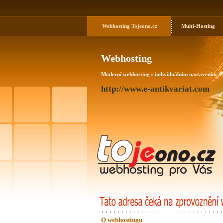
Webhosting
Tojeono.cz
Multi-Hosting
Webhosting
Moderní webhosting s individuálním nastavením a
http://www.e-antikvariat.com
O webhostingu