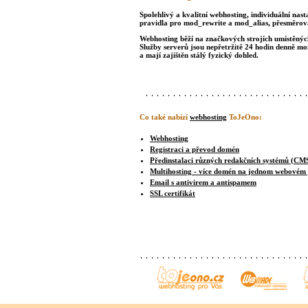
Spolehlivý a kvalitní webhosting, individuální nast
pravidla pro mod_rewrite a mod_alias, přesměrová
Webhosting běží na značkových strojích umístěných 
Služby serverů jsou nepřetržitě 24 hodin denně m
a mají zajištěn stálý fyzický dohled.
Co také nabízí
webhosting
ToJeOno:
Webhosting
Registraci a převod domén
Předinstalaci různých redakčních systémů (CM
Multihosting - více domén na jednom webovém
Email s antivirem a antispamem
SSL certifikát