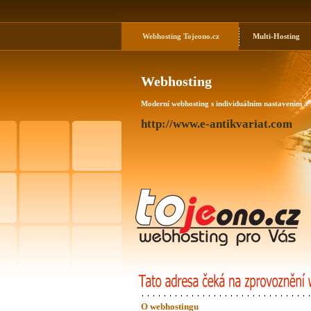
Webhosting
Tojeono.cz
Multi-Hosting
Webhosting
Moderní webhosting s individuálním nastavením a
http://www.e-antikvariat.com
O webhostingu