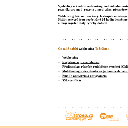
Spolehlivý a kvalitní webhosting, individuální nast
pravidla pro mod_rewrite a mod_alias, přesměrová
Webhosting běží na značkových strojích umístěných 
Služby serverů jsou nepřetržitě 24 hodin denně m
a mají zajištěn stálý fyzický dohled.
Co také nabízí
webhosting
ToJeOno:
Webhosting
Registraci a převod domén
Předinstalaci různých redakčních systémů (CM
Multihosting - více domén na jednom webovém
Email s antivirem a antispamem
SSL certifikát