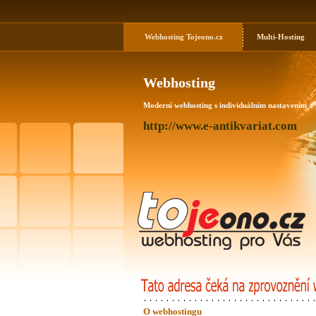
Webhosting
Tojeono.cz
Multi-Hosting
Webhosting
Moderní webhosting s individuálním nastavením a
http://www.e-antikvariat.com
O webhostingu