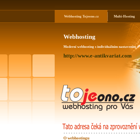
Webhosting
Tojeono.cz
Multi-Hosting
Webhosting
Moderní webhosting s individuálním nastavením a
http://www.e-antikvariat.com
O webhostingu