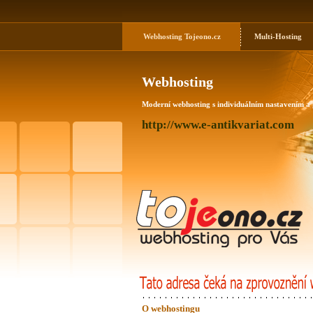
Webhosting
Tojeono.cz
Multi-Hosting
Webhosting
Moderní webhosting s individuálním nastavením a
http://www.e-antikvariat.com
O webhostingu