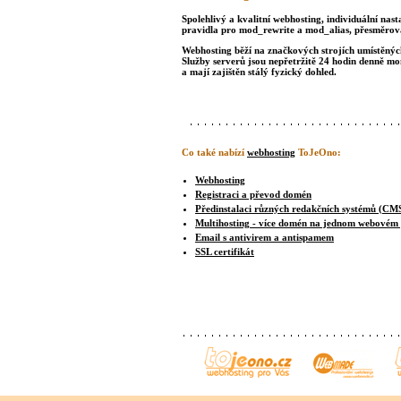
Spolehlivý a kvalitní webhosting, individuální nast
pravidla pro mod_rewrite a mod_alias, přesměrová
Webhosting běží na značkových strojích umístěných 
Služby serverů jsou nepřetržitě 24 hodin denně m
a mají zajištěn stálý fyzický dohled.
Co také nabízí
webhosting
ToJeOno:
Webhosting
Registraci a převod domén
Předinstalaci různých redakčních systémů (CM
Multihosting - více domén na jednom webovém
Email s antivirem a antispamem
SSL certifikát