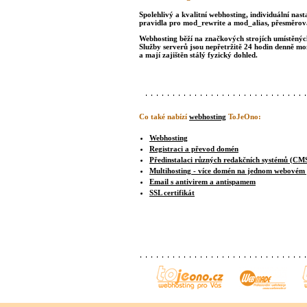
Spolehlivý a kvalitní webhosting, individuální nast
pravidla pro mod_rewrite a mod_alias, přesměrová
Webhosting běží na značkových strojích umístěných 
Služby serverů jsou nepřetržitě 24 hodin denně m
a mají zajištěn stálý fyzický dohled.
Co také nabízí
webhosting
ToJeOno:
Webhosting
Registraci a převod domén
Předinstalaci různých redakčních systémů (CM
Multihosting - více domén na jednom webovém
Email s antivirem a antispamem
SSL certifikát