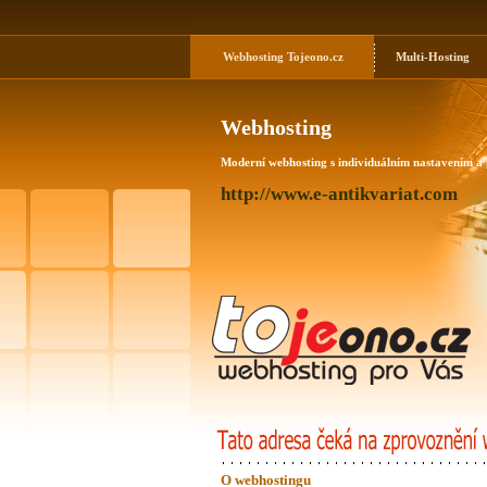
Webhosting
Tojeono.cz
Multi-Hosting
Webhosting
Moderní webhosting s individuálním nastavením a
http://www.e-antikvariat.com
O webhostingu