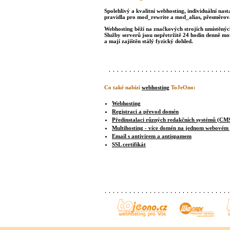
Spolehlivý a kvalitní webhosting, individuální nast
pravidla pro mod_rewrite a mod_alias, přesměrová
Webhosting běží na značkových strojích umístěných 
Služby serverů jsou nepřetržitě 24 hodin denně m
a mají zajištěn stálý fyzický dohled.
Co také nabízí
webhosting
ToJeOno:
Webhosting
Registraci a převod domén
Předinstalaci různých redakčních systémů (CM
Multihosting - více domén na jednom webovém
Email s antivirem a antispamem
SSL certifikát