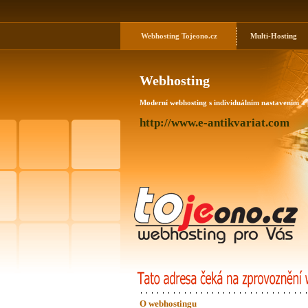
Webhosting
Tojeono.cz
Multi-Hosting
Webhosting
Moderní webhosting s individuálním nastavením a
http://www.e-antikvariat.com
O webhostingu