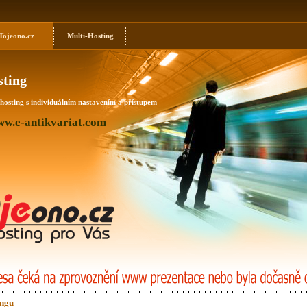
ojeono.cz
Multi-Hosting
ting
osting s individuálním nastavením a přístupem
ww.e-antikvariat.com
ingu