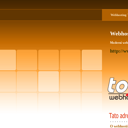
Webhosting
T
Webhos
Moderní webh
http://w
O webhost