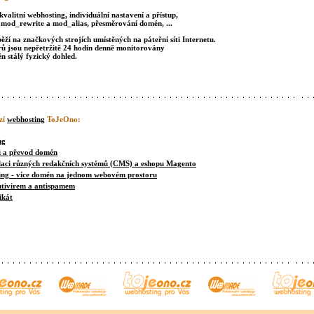
kvalitní webhosting, individuální nastavení a přístup,
 mod_rewrite a mod_alias, přesměrování domén, ...
ěží na značkových strojích umístěných na páteřní síti Internetu.
rů jsou nepřetržitě 24 hodin denně monitorovány
ěn stálý fyzický dohled.
zí
webhosting
ToJeOno:
ng
i a převod domén
laci různých redakčních systémů (CMS) a eshopu Magento
ing - více domén na jednom webovém prostoru
ntivirem a antispamem
ikát