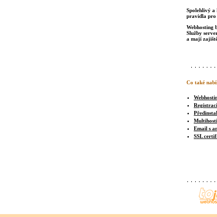
Spolehlivý a 
pravidla pro
Webhosting b
Služby serve
a mají zajišt
Co také nabí
Webhosti
Registrac
Předinsta
Multihost
Email s a
SSL certif