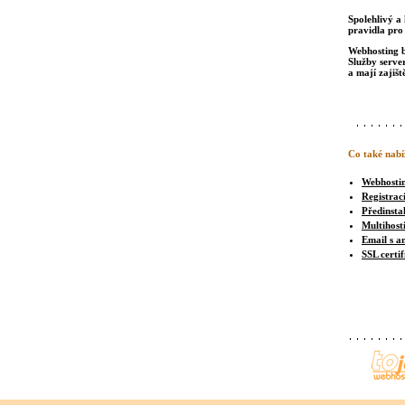
Spolehlivý a 
pravidla pro
Webhosting b
Služby serve
a mají zajišt
Co také nabí
Webhosti
Registrac
Předinsta
Multihost
Email s a
SSL certif