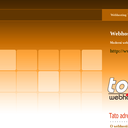
Webhosting
T
Webhos
Moderní webh
http://w
O webhost