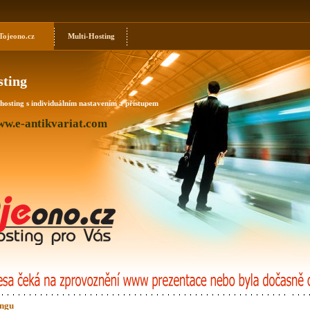
ojeono.cz
Multi-Hosting
ting
osting s individuálním nastavením a přístupem
ww.e-antikvariat.com
ingu