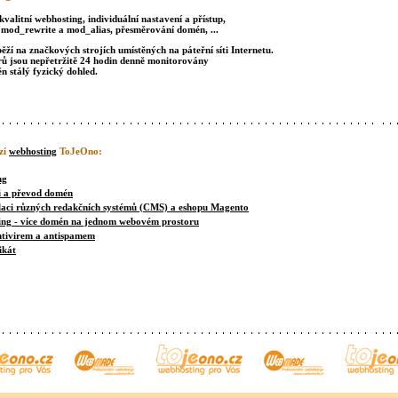
kvalitní webhosting, individuální nastavení a přístup,
 mod_rewrite a mod_alias, přesměrování domén, ...
ěží na značkových strojích umístěných na páteřní síti Internetu.
rů jsou nepřetržitě 24 hodin denně monitorovány
ěn stálý fyzický dohled.
zí
webhosting
ToJeOno:
ng
i a převod domén
laci různých redakčních systémů (CMS) a eshopu Magento
ing - více domén na jednom webovém prostoru
ntivirem a antispamem
ikát