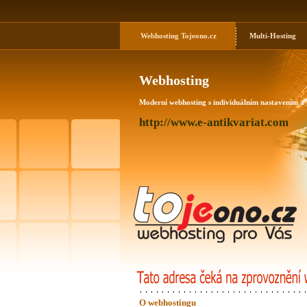
Webhosting
Tojeono.cz
Multi-Hosting
Webhosting
Moderní webhosting s individuálním nastavením a
http://www.e-antikvariat.com
O webhostingu