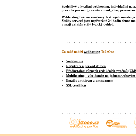
Spolehlivý a kvalitní webhosting, individuální nast
pravidla pro mod_rewrite a mod_alias, přesměrová
Webhosting běží na značkových strojích umístěných 
Služby serverů jsou nepřetržitě 24 hodin denně m
a mají zajištěn stálý fyzický dohled.
Co také nabízí
webhosting
ToJeOno:
Webhosting
Registraci a převod domén
Předinstalaci různých redakčních systémů (CM
Multihosting - více domén na jednom webovém
Email s antivirem a antispamem
SSL certifikát